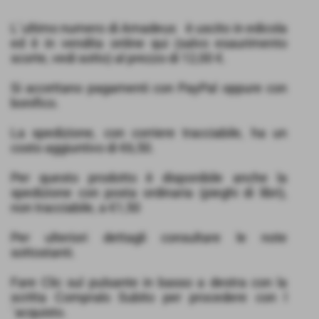
L´ultimo numero di Amadeus è uscito in edicola
ed è in vendita online qui (salvo esaurimento
scorte, vedi sotto) al prezzo di 12,00 €.
Si accettano pagamenti con PayPal oppure con
bonifico.
La spedizione, con corriere tracciabile, ha un
costo aggiuntivo di €6,50.
Per questo prodotto è disponibile anche la
spedizione con posta ordinaria (pieghi di libri),
non tracciabile, a €1,50
Per ulteriori dettagli consultare le note
sottostanti.
Fare Clic sul pulsante in basso a destra con la
scritta Compralo Subito per procedere con l
´acquisto.