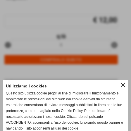
€ 12,00
q.tà
remove_circle
add_circle
Info
close
Utilizziamo i cookies
data di arrivo:
10/07/2026
Questo sito utilizza cookie propri al fine di migliorare il funzionamento e
monitorare le prestazioni del sito web e/o cookie derivati da strumenti
disponibili:
1
esterni che consentono di inviare messaggi pubblicitari in linea con le tue
note:
0_
preferenze, come dettagliato nella Cookie Policy. Per continuare è
necessario autorizzare i nostri cookie. Cliccando sul pulsante
qt.arrivata:
2
ACCONSENTO, acconsenti all'uso dei cookie. Ignorando questo banner e
navigando il sito acconsenti all'uso dei cookie.
titolo:
AMADEUS