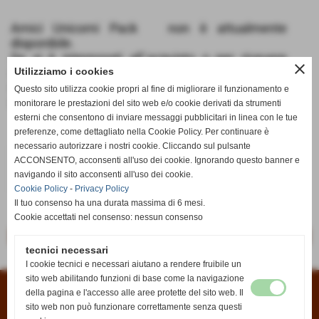
Amici Unicorni Pack non è attualmente
disponibile.
Se si è interessati all´acquisto o per ricevere
close
informazioni potete scriverci dalla pagina
Utilizziamo i cookies
Contatti
oppure all´indirizzo email
Questo sito utilizza cookie propri al fine di migliorare il funzionamento e
info@anticaedicola.it
monitorare le prestazioni del sito web e/o cookie derivati da strumenti
esterni che consentono di inviare messaggi pubblicitari in linea con le tue
preferenze, come dettagliato nella Cookie Policy. Per continuare è
necessario autorizzare i nostri cookie. Cliccando sul pulsante
€ 6,90
ACCONSENTO, acconsenti all'uso dei cookie. Ignorando questo banner e
navigando il sito acconsenti all'uso dei cookie.
iva inc.
Cookie Policy
-
Privacy Policy
Il tuo consenso ha una durata massima di 6 mesi.
Cookie accettati nel consenso: nessun consenso
<< precedente
successivo >>
tecnici necessari
I cookie tecnici e necessari aiutano a rendere fruibile un
sito web abilitando funzioni di base come la navigazione
della pagina e l'accesso alle aree protette del sito web. Il
Condizioni di vendita
|
Informativa sui cookies
|
Informativa sulla privacy
sito web non può funzionare correttamente senza questi