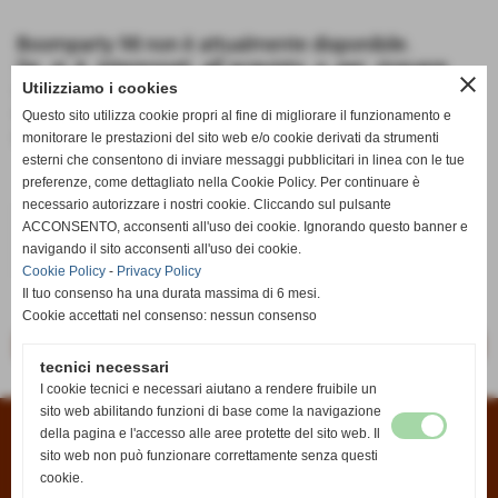
Boomparty 98 non è attualmente disponibile.
Se si è interessati all´acquisto o per ricevere
close
informazioni potete scriverci dalla pagina
Utilizziamo i cookies
Contatti
oppure all´indirizzo email
Questo sito utilizza cookie propri al fine di migliorare il funzionamento e
info@anticaedicola.it
monitorare le prestazioni del sito web e/o cookie derivati da strumenti
esterni che consentono di inviare messaggi pubblicitari in linea con le tue
preferenze, come dettagliato nella Cookie Policy. Per continuare è
necessario autorizzare i nostri cookie. Cliccando sul pulsante
€ 8,99
ACCONSENTO, acconsenti all'uso dei cookie. Ignorando questo banner e
navigando il sito acconsenti all'uso dei cookie.
iva inc.
Cookie Policy
-
Privacy Policy
Il tuo consenso ha una durata massima di 6 mesi.
Cookie accettati nel consenso: nessun consenso
<< precedente
successivo >>
tecnici necessari
I cookie tecnici e necessari aiutano a rendere fruibile un
sito web abilitando funzioni di base come la navigazione
della pagina e l'accesso alle aree protette del sito web. Il
Condizioni di vendita
|
Informativa sui cookies
|
Informativa sulla privacy
sito web non può funzionare correttamente senza questi
cookie.
Antica Edicola di Fabio Rontini