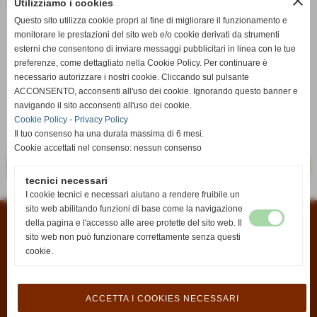
close
Utilizziamo i cookies
data di arrivo:
07/08/2026
Questo sito utilizza cookie propri al fine di migliorare il funzionamento e
monitorare le prestazioni del sito web e/o cookie derivati da strumenti
disponibili:
2
esterni che consentono di inviare messaggi pubblicitari in linea con le tue
note:
POKEMON MAZZI MIX _
preferenze, come dettagliato nella Cookie Policy. Per continuare è
necessario autorizzare i nostri cookie. Cliccando sul pulsante
qt.arrivata:
2
ACCONSENTO, acconsenti all'uso dei cookie. Ignorando questo banner e
navigando il sito acconsenti all'uso dei cookie.
titolo:
CARDS MAGAZINE 98
Cookie Policy
-
Privacy Policy
ultimo aggiornamento:
07/08/2026
Il tuo consenso ha una durata massima di 6 mesi.
Cookie accettati nel consenso: nessun consenso
<< precedente
successivo >>
tecnici necessari
I cookie tecnici e necessari aiutano a rendere fruibile un
sito web abilitando funzioni di base come la navigazione
della pagina e l'accesso alle aree protette del sito web. Il
Condizioni di vendita
|
Informativa sui cookies
|
Informativa sulla privacy
sito web non può funzionare correttamente senza questi
cookie.
Antica Edicola di Fabio Rontini
P.zza Antonio Gramsci, 2
50032 - Borgo San Lorenzo (FI)
C.F. RNTFBA78B15D612Z
P.I. 06385490484
ACCETTA I COOKIES NECESSARI
Tel. 055 8459281
info@anticaedicola.it