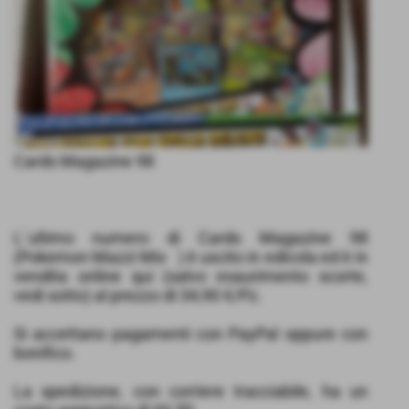
Cards Magazine 98
L´ultimo numero di Cards Magazine 98
(Pokemon Mazzi Mix ) è uscito in edicola ed è in
vendita online qui (salvo esaurimento scorte,
vedi sotto) al prezzo di 34,90 €/Pz.
Si accettano pagamenti con PayPal oppure con
bonifico.
La spedizione, con corriere tracciabile, ha un