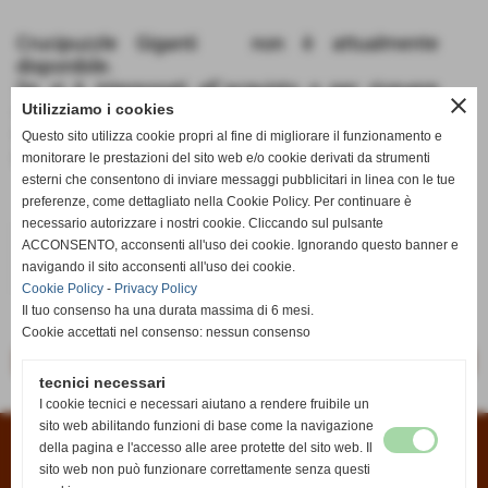
Crucipuzzle Giganti non è attualmente
disponibile.
Se si è interessati all´acquisto o per ricevere
close
informazioni potete scriverci dalla pagina
Utilizziamo i cookies
Contatti
oppure all´indirizzo email
Questo sito utilizza cookie propri al fine di migliorare il funzionamento e
info@anticaedicola.it
monitorare le prestazioni del sito web e/o cookie derivati da strumenti
esterni che consentono di inviare messaggi pubblicitari in linea con le tue
preferenze, come dettagliato nella Cookie Policy. Per continuare è
necessario autorizzare i nostri cookie. Cliccando sul pulsante
€ 6,90
ACCONSENTO, acconsenti all'uso dei cookie. Ignorando questo banner e
navigando il sito acconsenti all'uso dei cookie.
iva inc.
Cookie Policy
-
Privacy Policy
Il tuo consenso ha una durata massima di 6 mesi.
Cookie accettati nel consenso: nessun consenso
<< precedente
successivo >>
tecnici necessari
I cookie tecnici e necessari aiutano a rendere fruibile un
sito web abilitando funzioni di base come la navigazione
della pagina e l'accesso alle aree protette del sito web. Il
Condizioni di vendita
|
Informativa sui cookies
|
Informativa sulla privacy
sito web non può funzionare correttamente senza questi