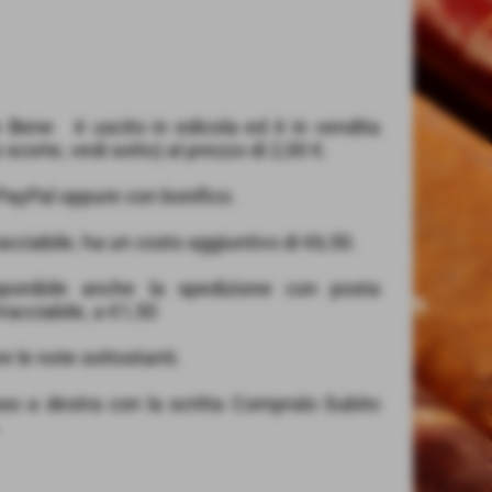
 Bene è uscito in edicola ed è in vendita
scorte, vedi sotto) al prezzo di 2,00 €.
ayPal oppure con bonifico.
acciabile, ha un costo aggiuntivo di €6,50.
ponibile anche la spedizione con posta
 tracciabile, a €1,50
re le note sottostanti.
sso a destra con la scritta Compralo Subito