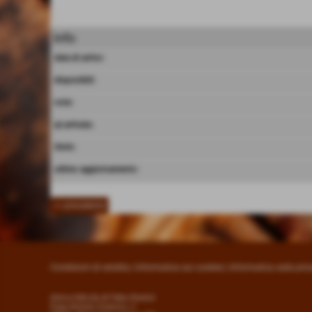
Info
data di arrivo:
disponibili:
note:
qt.arrivata:
titolo:
ultimo aggiornamento:
<< precedente
Condizioni di vendita
|
Informativa sui cookies
|
Informativa sulla priv
Antica Edicola di Fabio Rontini
P.zza Antonio Gramsci, 2