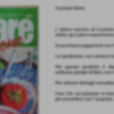
Cucinare Bene
L´ultimo numero di Cucinare
online qui (salvo esaurimento 
Si accettano pagamenti con P
La spedizione, con corriere tr
Per questo prodotto è dis
ordinaria (pieghi di libri), non
Per ulteriori dettagli consulta
Fare Clic sul pulsante in ba
per procedere con l´acquisto.