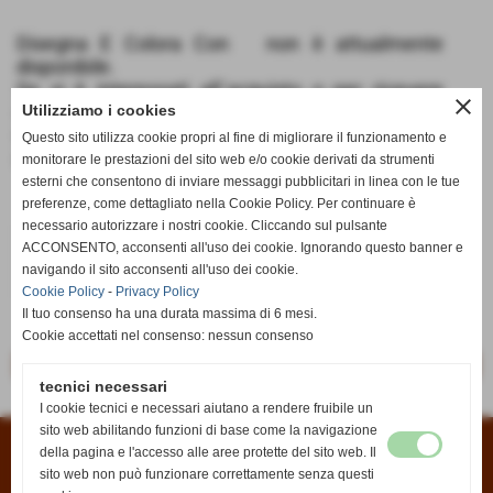
Disegna E Colora Con non è attualmente
disponibile.
Se si è interessati all´acquisto o per ricevere
close
informazioni potete scriverci dalla pagina
Utilizziamo i cookies
Contatti
oppure all´indirizzo email
Questo sito utilizza cookie propri al fine di migliorare il funzionamento e
info@anticaedicola.it
monitorare le prestazioni del sito web e/o cookie derivati da strumenti
esterni che consentono di inviare messaggi pubblicitari in linea con le tue
preferenze, come dettagliato nella Cookie Policy. Per continuare è
necessario autorizzare i nostri cookie. Cliccando sul pulsante
€ 5,99
ACCONSENTO, acconsenti all'uso dei cookie. Ignorando questo banner e
navigando il sito acconsenti all'uso dei cookie.
iva inc.
Cookie Policy
-
Privacy Policy
Il tuo consenso ha una durata massima di 6 mesi.
Cookie accettati nel consenso: nessun consenso
<< precedente
successivo >>
tecnici necessari
I cookie tecnici e necessari aiutano a rendere fruibile un
sito web abilitando funzioni di base come la navigazione
della pagina e l'accesso alle aree protette del sito web. Il
Condizioni di vendita
|
Informativa sui cookies
|
Informativa sulla privacy
sito web non può funzionare correttamente senza questi