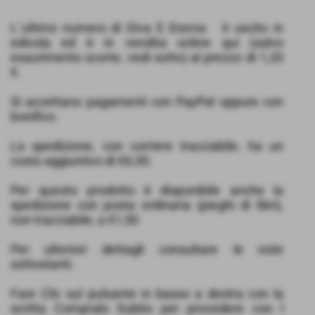
L´ultimo numero di Diva E Donna è uscito in
edicola ed è in vendita online qui (salvo
esaurimento scorte, vedi sotto) al prezzo di 1,20
€.
Si accettano pagamenti con PayPal oppure con
bonifico.
La spedizione, con corriere tracciabile, ha un
costo aggiuntivo di €6,50.
Per questo prodotto è disponibile anche la
spedizione con posta ordinaria (pieghi di libri),
non tracciabile, a €1,50
Per ulteriori dettagli consultare le note
sottostanti.
Fare Clic sul pulsante in basso a destra con la
scritta Compralo Subito per procedere con l