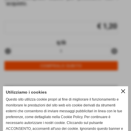
´acquisto.
€ 1,20
q.tà
remove_circle
add_circle
Info
close
Utilizziamo i cookies
data di arrivo:
05/08/2026
Questo sito utilizza cookie propri al fine di migliorare il funzionamento e
monitorare le prestazioni del sito web e/o cookie derivati da strumenti
disponibili:
1
esterni che consentono di inviare messaggi pubblicitari in linea con le tue
note:
0_
preferenze, come dettagliato nella Cookie Policy. Per continuare è
necessario autorizzare i nostri cookie. Cliccando sul pulsante
qt.arrivata:
2
ACCONSENTO, acconsenti all'uso dei cookie. Ignorando questo banner e