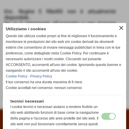
Enc. Regine E Ribelli5 non è attualmente
disponibile.
Se si è interessati all´acquisto o per ricevere
close
informazioni potete scriverci dalla pagina
Utilizziamo i cookies
Contatti
oppure all´indirizzo email
Questo sito utilizza cookie propri al fine di migliorare il funzionamento e
info@anticaedicola.it
monitorare le prestazioni del sito web e/o cookie derivati da strumenti
esterni che consentono di inviare messaggi pubblicitari in linea con le tue
preferenze, come dettagliato nella Cookie Policy. Per continuare è
necessario autorizzare i nostri cookie. Cliccando sul pulsante
€ 8,99
ACCONSENTO, acconsenti all'uso dei cookie. Ignorando questo banner e
navigando il sito acconsenti all'uso dei cookie.
iva inc.
Cookie Policy
-
Privacy Policy
Il tuo consenso ha una durata massima di 6 mesi.
Cookie accettati nel consenso: nessun consenso
<< precedente
successivo >>
tecnici necessari
I cookie tecnici e necessari aiutano a rendere fruibile un
sito web abilitando funzioni di base come la navigazione
della pagina e l'accesso alle aree protette del sito web. Il
Condizioni di vendita
|
Informativa sui cookies
|
Informativa sulla privacy
sito web non può funzionare correttamente senza questi