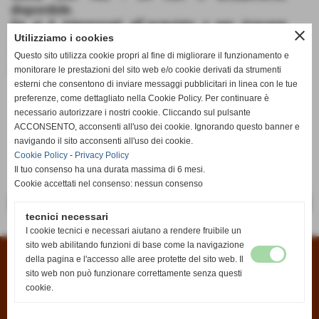
disponibile.
Se si è interessati all´acquisto o per ricevere
close
Utilizziamo i cookies
informazioni potete scriverci dalla pagina
Contatti
oppure all´indirizzo email
Questo sito utilizza cookie propri al fine di migliorare il funzionamento e
info@anticaedicola.it
monitorare le prestazioni del sito web e/o cookie derivati da strumenti
esterni che consentono di inviare messaggi pubblicitari in linea con le tue
preferenze, come dettagliato nella Cookie Policy. Per continuare è
necessario autorizzare i nostri cookie. Cliccando sul pulsante
€ 12,90
ACCONSENTO, acconsenti all'uso dei cookie. Ignorando questo banner e
navigando il sito acconsenti all'uso dei cookie.
iva inc.
Cookie Policy
-
Privacy Policy
Il tuo consenso ha una durata massima di 6 mesi.
Cookie accettati nel consenso: nessun consenso
<< precedente
successivo >>
tecnici necessari
I cookie tecnici e necessari aiutano a rendere fruibile un
sito web abilitando funzioni di base come la navigazione
della pagina e l'accesso alle aree protette del sito web. Il
Condizioni di vendita
|
Informativa sui cookies
|
Informativa sulla privacy
sito web non può funzionare correttamente senza questi
cookie.
Antica Edicola di Fabio Rontini
P.zza Antonio Gramsci, 2
50032 - Borgo San Lorenzo (FI)