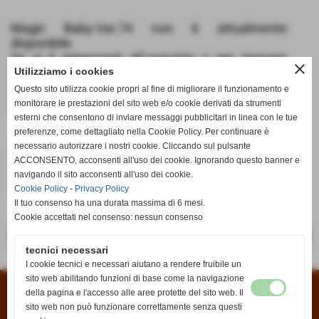
Magic Baby-Var.74 non è attualmente
disponibile.
Se si è interessati all´acquisto o per ricevere
close
informazioni potete scriverci dalla pagina
Utilizziamo i cookies
Contatti
oppure all´indirizzo email
Questo sito utilizza cookie propri al fine di migliorare il funzionamento e
info@anticaedicola.it
monitorare le prestazioni del sito web e/o cookie derivati da strumenti
esterni che consentono di inviare messaggi pubblicitari in linea con le tue
preferenze, come dettagliato nella Cookie Policy. Per continuare è
necessario autorizzare i nostri cookie. Cliccando sul pulsante
€ 3,99
ACCONSENTO, acconsenti all'uso dei cookie. Ignorando questo banner e
navigando il sito acconsenti all'uso dei cookie.
iva inc.
Cookie Policy
-
Privacy Policy
Il tuo consenso ha una durata massima di 6 mesi.
Cookie accettati nel consenso: nessun consenso
<< precedente
successivo >>
tecnici necessari
I cookie tecnici e necessari aiutano a rendere fruibile un
sito web abilitando funzioni di base come la navigazione
della pagina e l'accesso alle aree protette del sito web. Il
Condizioni di vendita
|
Informativa sui cookies
|
Informativa sulla privacy
sito web non può funzionare correttamente senza questi