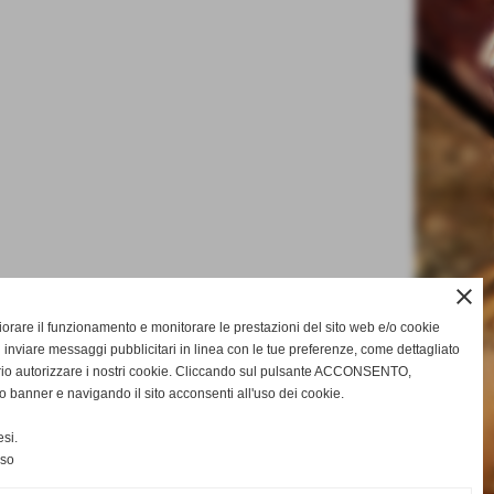
close
€ 8,00
gliorare il funzionamento e monitorare le prestazioni del sito web e/o cookie
 inviare messaggi pubblicitari in linea con le tue preferenze, come dettagliato
iva inc.
rio autorizzare i nostri cookie. Cliccando sul pulsante ACCONSENTO,
o banner e navigando il sito acconsenti all'uso dei cookie.
successivo >>
si.
nso