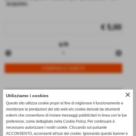
´acquisto.
€ 5,00
q.tà
remove_circle
add_circle
Info
close
Utilizziamo i cookies
data di arrivo:
17/07/2026
Questo sito utilizza cookie propri al fine di migliorare il funzionamento e
monitorare le prestazioni del sito web e/o cookie derivati da strumenti
disponibili:
2
esterni che consentono di inviare messaggi pubblicitari in linea con le tue
note:
0_
preferenze, come dettagliato nella Cookie Policy. Per continuare è
necessario autorizzare i nostri cookie. Cliccando sul pulsante
qt.arrivata:
2
ACCONSENTO, acconsenti all'uso dei cookie. Ignorando questo banner e