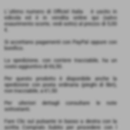
L´ultimo numero di Officiel Italia è uscito in
edicola ed è in vendita online qui (salvo
esaurimento scorte, vedi sotto) al prezzo di 5,00
€.
Si accettano pagamenti con PayPal oppure con
bonifico.
La spedizione, con corriere tracciabile, ha un
costo aggiuntivo di €6,50.
Per questo prodotto è disponibile anche la
spedizione con posta ordinaria (pieghi di libri),
non tracciabile, a €1,50
Per ulteriori dettagli consultare le note
sottostanti.
Fare Clic sul pulsante in basso a destra con la
scritta Compralo Subito per procedere con l