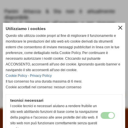
Panini Attacca & Sta non è attualmente
disponibile.
Se si è interessati all´acquisto o per ricevere
close
informazioni potete scriverci dalla pagina
Utilizziamo i cookies
Contatti
oppure all´indirizzo email
Questo sito utilizza cookie propri al fine di migliorare il funzionamento e
info@anticaedicola.it
monitorare le prestazioni del sito web e/o cookie derivati da strumenti
esterni che consentono di inviare messaggi pubblicitari in linea con le tue
preferenze, come dettagliato nella Cookie Policy. Per continuare è
necessario autorizzare i nostri cookie. Cliccando sul pulsante
€ 4,90
ACCONSENTO, acconsenti all'uso dei cookie. Ignorando questo banner e
navigando il sito acconsenti all'uso dei cookie.
iva inc.
Cookie Policy
-
Privacy Policy
Il tuo consenso ha una durata massima di 6 mesi.
Cookie accettati nel consenso: nessun consenso
<< precedente
successivo >>
tecnici necessari
I cookie tecnici e necessari aiutano a rendere fruibile un
sito web abilitando funzioni di base come la navigazione
della pagina e l'accesso alle aree protette del sito web. Il
Condizioni di vendita
|
Informativa sui cookies
|
Informativa sulla privacy
sito web non può funzionare correttamente senza questi