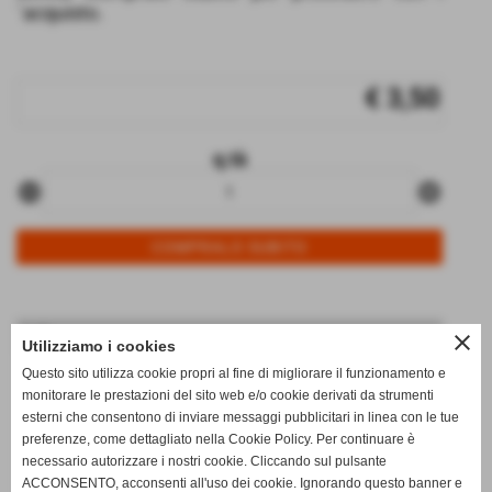
´acquisto.
€ 3,50
q.tà
remove_circle
add_circle
Info
close
Utilizziamo i cookies
data di arrivo:
05/08/2026
Questo sito utilizza cookie propri al fine di migliorare il funzionamento e
monitorare le prestazioni del sito web e/o cookie derivati da strumenti
disponibili:
3
esterni che consentono di inviare messaggi pubblicitari in linea con le tue
note:
0_
preferenze, come dettagliato nella Cookie Policy. Per continuare è
necessario autorizzare i nostri cookie. Cliccando sul pulsante
qt.arrivata:
3
ACCONSENTO, acconsenti all'uso dei cookie. Ignorando questo banner e