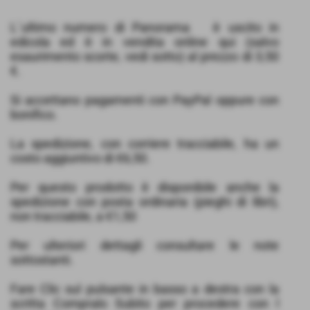
L´ultimo numero di Panorama è uscito in
edicola ed è in vendita online qui (salvo
esaurimento scorte, vedi sotto) al prezzo di 3,50
€.
Si accettano pagamenti con PayPal oppure con
bonifico.
La spedizione, con corriere tracciabile, ha un
costo aggiuntivo di €6,50.
Per questo prodotto è disponibile anche la
spedizione con posta ordinaria (pieghi di libri),
non tracciabile, a €1,50
Per ulteriori dettagli consultare le note
sottostanti.
Fare Clic sul pulsante in basso a destra con la
scritta Compralo Subito per procedere con l