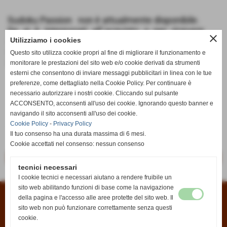
Sudoku Passion non è attualmente disponibile.
Se si è interessati all´acquisto o per ricevere
close
informazioni potete scriverci dalla pagina
Utilizziamo i cookies
Contatti
oppure all´indirizzo email
Questo sito utilizza cookie propri al fine di migliorare il funzionamento e
info@anticaedicola.it
monitorare le prestazioni del sito web e/o cookie derivati da strumenti
esterni che consentono di inviare messaggi pubblicitari in linea con le tue
preferenze, come dettagliato nella Cookie Policy. Per continuare è
necessario autorizzare i nostri cookie. Cliccando sul pulsante
€ 2,50
ACCONSENTO, acconsenti all'uso dei cookie. Ignorando questo banner e
navigando il sito acconsenti all'uso dei cookie.
iva inc.
Cookie Policy
-
Privacy Policy
Il tuo consenso ha una durata massima di 6 mesi.
Cookie accettati nel consenso: nessun consenso
<< precedente
successivo >>
tecnici necessari
I cookie tecnici e necessari aiutano a rendere fruibile un
sito web abilitando funzioni di base come la navigazione
della pagina e l'accesso alle aree protette del sito web. Il
Condizioni di vendita
|
Informativa sui cookies
|
Informativa sulla privacy
sito web non può funzionare correttamente senza questi
cookie.
Antica Edicola di Fabio Rontini