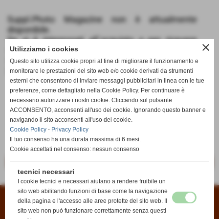
Suppl.Photo Magazine non è attualmente
disponibile.
Se si è interessati all´acquisto o per ricevere
close
informazioni potete scriverci dalla pagina
Utilizziamo i cookies
Contatti
oppure all´indirizzo email
Questo sito utilizza cookie propri al fine di migliorare il funzionamento e
info@anticaedicola.it
monitorare le prestazioni del sito web e/o cookie derivati da strumenti
esterni che consentono di inviare messaggi pubblicitari in linea con le tue
preferenze, come dettagliato nella Cookie Policy. Per continuare è
necessario autorizzare i nostri cookie. Cliccando sul pulsante
€ 9,90
ACCONSENTO, acconsenti all'uso dei cookie. Ignorando questo banner e
navigando il sito acconsenti all'uso dei cookie.
iva inc.
Cookie Policy
-
Privacy Policy
Il tuo consenso ha una durata massima di 6 mesi.
Cookie accettati nel consenso: nessun consenso
<< precedente
successivo >>
tecnici necessari
I cookie tecnici e necessari aiutano a rendere fruibile un
sito web abilitando funzioni di base come la navigazione
della pagina e l'accesso alle aree protette del sito web. Il
Condizioni di vendita
|
Informativa sui cookies
|
Informativa sulla privacy
sito web non può funzionare correttamente senza questi