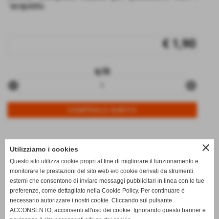
´acquisto.
€ 1,90
q.tà
remove_circle
add_circle
close
Info
Utilizziamo i cookies
Questo sito utilizza cookie propri al fine di migliorare il funzionamento e
data di arrivo:
29/07/2026
monitorare le prestazioni del sito web e/o cookie derivati da strumenti
disponibili:
3
esterni che consentono di inviare messaggi pubblicitari in linea con le tue
preferenze, come dettagliato nella Cookie Policy. Per continuare è
note:
0_
necessario autorizzare i nostri cookie. Cliccando sul pulsante
ACCONSENTO, acconsenti all'uso dei cookie. Ignorando questo banner e
qt.arrivata:
4