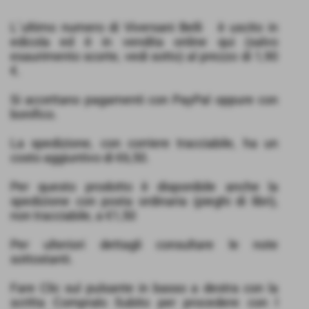
L´ultimo numero di Viversani Belli è uscito in
edicola ed è in vendita online qui (salvo
esaurimento scorte, vedi sotto) al prezzo di 1,90
€.
Si accettano pagamenti con PayPal oppure con
bonifico.
La spedizione, con corriere tracciabile, ha un
costo aggiuntivo di €6,50.
Per questo prodotto è disponibile anche la
spedizione con posta ordinaria (pieghi di libri),
non tracciabile, a €1,50
Per ulteriori dettagli consultare le note
sottostanti.
Fare Clic sul pulsante in basso a destra con la
scritta Compralo Subito per procedere con l