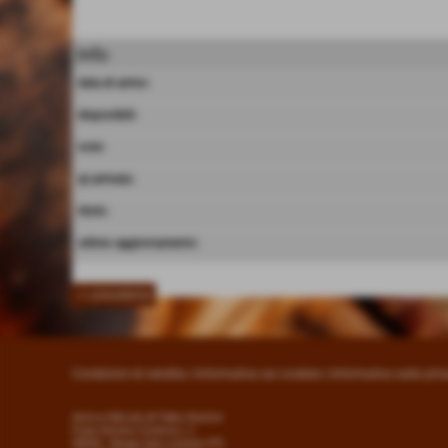
Info
data di arrivo:
disponibili:
note:
qt.arrivata:
titolo:
ultimo aggiornamento:
<< precedente
Condizioni di vendita
|
Informativa sui cookies
|
Informativa sulla priv
Antica Edicola di Fabio Rontini
P.zza Antonio Gramsci, 2
50032 - Borgo San Lorenzo (FI)