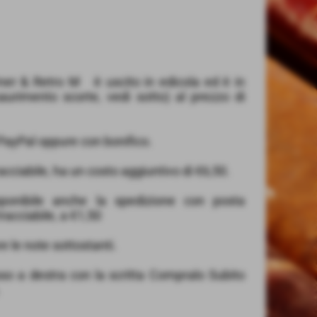
mer & Retro M è uscito in edicola ed è in
aurimento scorte, vedi sotto) al prezzo di
ayPal oppure con bonifico.
acciabile, ha un costo aggiuntivo di €6,50.
ponibile anche la spedizione con posta
 tracciabile, a €1,50
re le note sottostanti.
sso a destra con la scritta Compralo Subito