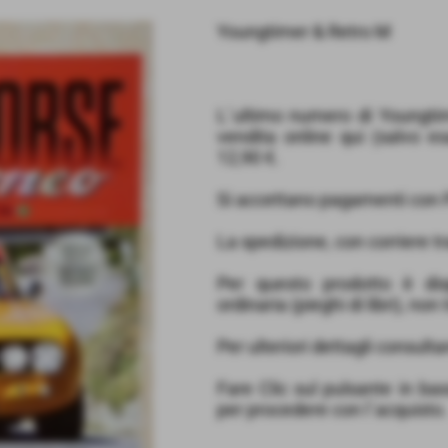
Youngtimer & Retro M
L´ultimo numero di Youngti
vendita online qui (salvo es
12,90 €.
Si accettano pagamenti con P
La spedizione, con corriere tr
Per questo prodotto è dis
ordinaria (pieghi di libri), non
Per ulteriori dettagli consulta
Fare Clic sul pulsante in ba
per procedere con l´acquisto.